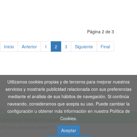
Página 2 de 3
Inicio
Anterior
1
2
3
Siguiente
Final
Aviso Legal
-
Política de Privacidad
-
Política de Cookies
Utilizamos cookies propias y de terceros para mejorar nuestros
Copyright © 2020. Todos los derechos reservados. Desarrollo
servicios y mostrarle publicidad relacionada con sus preferencias
Web by
Tecnogenil
mediante el análisis de sus hábitos de navegación. Si continúa
naveando, consideramos que acepta su uso. Puede cambiar la
configuración u obtener más información en nuestra Política de
Cookies.
Carpintería Metálica Fernando López
¿En qué podemos ayudarle?
Aceptar