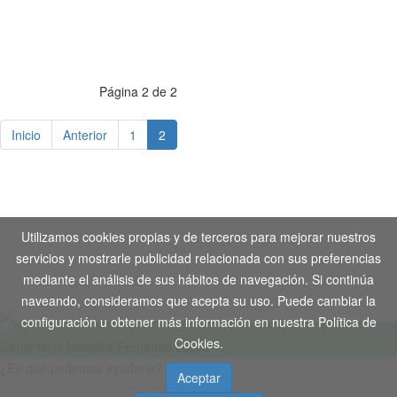
Página 2 de 2
Inicio
Anterior
1
2
Aviso Legal
-
Política de Privacidad
-
Política de Cookies
Utilizamos cookies propias y de terceros para mejorar nuestros
Copyright © 2020. Todos los derechos reservados. Desarrollo
servicios y mostrarle publicidad relacionada con sus preferencias
Web by
Tecnogenil
mediante el análisis de sus hábitos de navegación. Si continúa
naveando, consideramos que acepta su uso. Puede cambiar la
configuración u obtener más información en nuestra Política de
Cookies.
Carpintería Metálica Fernando López
¿En qué podemos ayudarle?
Aceptar