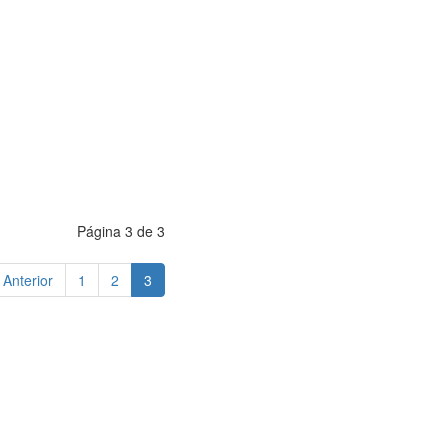
Página 3 de 3
Anterior
1
2
3
Aviso Legal
-
Política de Privacidad
-
Política de Cookies
ight © 2020. Todos los derechos reservados. Desarrollo Web by
Tecno