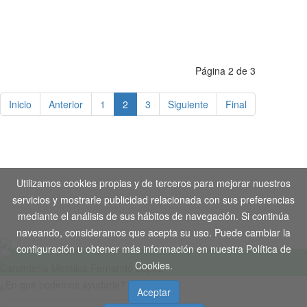
Página 2 de 3
Inicio
Anterior
1
2
3
Siguiente
Final
Aviso Legal
-
Política de Privacidad
-
Política de Cookies
Utilizamos cookies propias y de terceros para mejorar nuestros
Copyright © 2020. Todos los derechos reservados. Desarrollo
servicios y mostrarle publicidad relacionada con sus preferencias
Web by
Tecnogenil
mediante el análisis de sus hábitos de navegación. Si continúa
naveando, consideramos que acepta su uso. Puede cambiar la
configuración u obtener más información en nuestra Política de
Cookies.
Carpintería Metálica Fernando López
¿En qué podemos ayudarle?
Aceptar