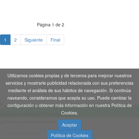
Página 1 de 2
1
2
Siguiente
Final
Aviso Legal
-
Política de Privacidad
-
Política de Cookies
Utilizamos cookies propias y de terceros para mejorar nuestros
Copyright © 2020. Todos los derechos reservados. Desarrollo
servicios y mostrarle publicidad relacionada con sus preferencias
Web by
Tecnogenil
mediante el análisis de sus hábitos de navegación. Si continúa
naveando, consideramos que acepta su uso. Puede cambiar la
configuración u obtener más información en nuestra Política de
Cookies.
Carpintería Metálica Fernando López
¿En qué podemos ayudarle?
Aceptar
Política de Cookies