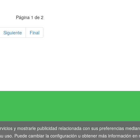
Página 1 de 2
Siguiente
Final
Aviso Legal
-
Política de Privacidad
-
Política de Cookies
ight © 2020. Todos los derechos reservados. Desarrollo Web by
Tecno
rvicios y mostrarle publicidad relacionada con sus preferencias median
 uso. Puede cambiar la configuración u obtener más información en n