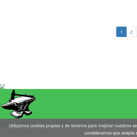
1
2
Copyr
Carpintería Metálica Fernando López
Utilizamos cookies propias y de terceros para mejorar nuestros se
¿En qué podemos ayudarle?
consideramos que acepta su